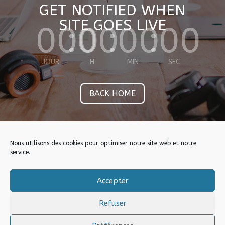
GET NOTIFIED WHEN
SITE GOES LIVE
000
:
00
:
00
:
00
JOUR
H
MIN
SEC
BACK HOME
Nous utilisons des cookies pour optimiser notre site web et notre
service.
Accepter
Refuser