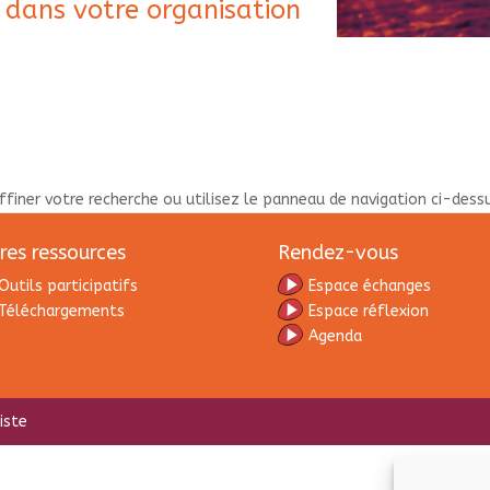
 dans votre organisation
iner votre recherche ou utilisez le panneau de navigation ci-dessus 
res ressources
Rendez-vous
Outils participatifs
Espace échanges
Téléchargements
Espace réflexion
Agenda
iste