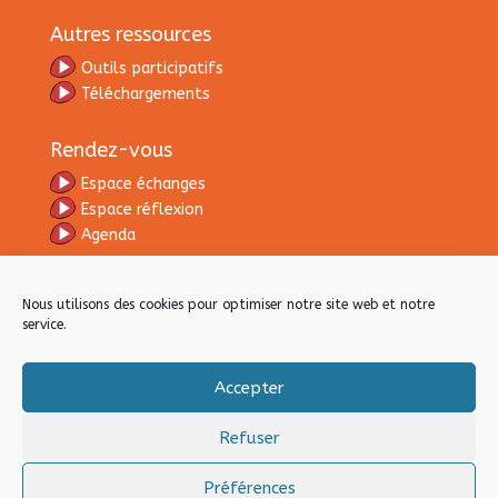
Autres ressources
Outils participatifs
Téléchargements
Rendez-vous
Espace échanges
Espace réflexion
Agenda
Contacts
Nous utilisons des cookies pour optimiser notre site web et notre
Equipe GC
service.
Accompagnants
Formateurs
Accepter
Refuser
Gouvernance Cellulaire
| L’efficacité humaniste
Préférences